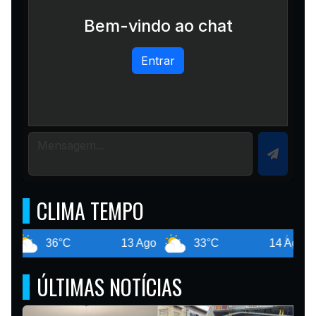
Bem-vindo ao chat
Entrar
CLIMA TEMPO
6°C
13 Ago
33°C
14 Ago
36°C
ÚLTIMAS NOTÍCIAS