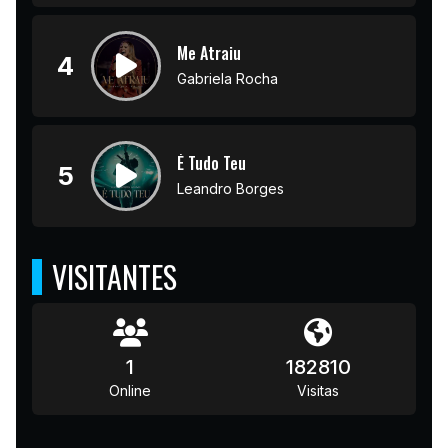
Me Atraiu
4
Gabriela Rocha
É Tudo Teu
5
Leandro Borges
VISITANTES
1
182810
Online
Visitas