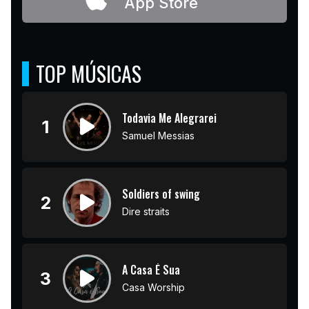
App Store
TOP MÚSICAS
Todavia Me Alegrarei
1
Samuel Messias
Soldiers of swing
2
Dire straits
A Casa É Sua
3
Casa Worship